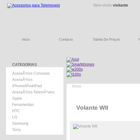
Bem-vindo
visitante
Inicio
Contacto
Tabela De Preços
CATEGORIAS
AcessÃ³rios Consolas
AcessÃ³rios
iPhone/iPod/iPad
Inicio
AcessÃ³rios TelemÃ³veis
Apple
Ferramentas
Volante WII
HTC
LG
Samsung
Sony