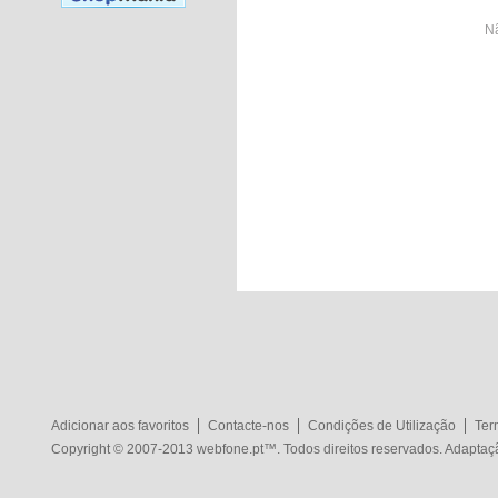
Nã
Adicionar aos favoritos
Contacte-nos
Condições de Utilização
Ter
Copyright © 2007-2013
webfone.pt
™. Todos direitos reservados. Adapta