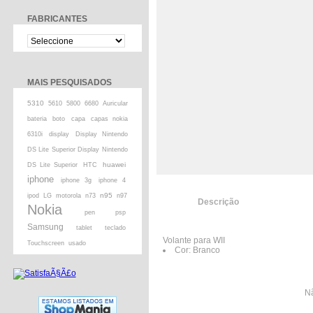
FABRICANTES
MAIS PESQUISADOS
5310
5610
5800
6680
Auricular
bateria
boto
capa
capas nokia
6310i
display
Display Nintendo
DS Lite Superior Display Nintendo
huawei
DS Lite Superior
HTC
iphone
iphone 3g
iphone 4
n95
ipod
LG
motorola
n73
n97
Descrição
Nokia
pen
psp
Samsung
tablet
teclado
Volante para WII
Touchscreen
usado
Cor: Branco
Nã