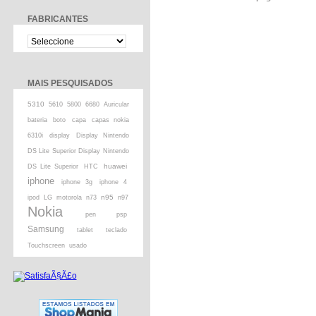
FABRICANTES
MAIS PESQUISADOS
5310
5610
5800
6680
Auricular
bateria
boto
capa
capas nokia
6310i
display
Display Nintendo
DS Lite Superior Display Nintendo
huawei
DS Lite Superior
HTC
iphone
iphone 3g
iphone 4
n95
ipod
LG
motorola
n73
n97
Nokia
pen
psp
Samsung
tablet
teclado
Touchscreen
usado