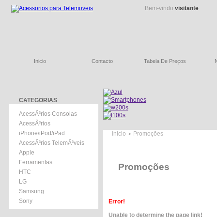
Bem-vindo
visitante
Inicio
Contacto
Tabela De Preços
CATEGORIAS
AcessÃ³rios Consolas
AcessÃ³rios
iPhone/iPod/iPad
Inicio
Promoções
>
AcessÃ³rios TelemÃ³veis
Apple
Ferramentas
Promoções
HTC
LG
Samsung
Sony
Error!
Unable to determine the page link!