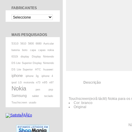
FABRICANTES
MAIS PESQUISADOS
5310
5610
5800
6680
Auricular
bateria
boto
capa
capas nokia
6310i
display
Display Nintendo
DS Lite Superior Display Nintendo
huawei
DS Lite Superior
HTC
iphone
iphone 3g
iphone 4
Descrição
n95
ipod
LG
motorola
n73
n97
Nokia
pen
psp
Samsung
tablet
teclado
Touchscreen(ecrã táctil) Nokia para o
Cor: branco
Touchscreen
usado
Original
Nã