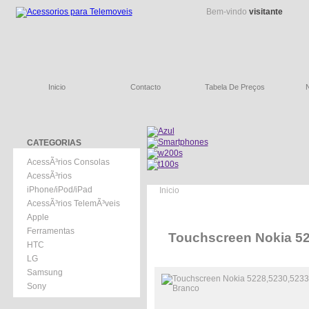
Bem-vindo
visitante
Inicio
Contacto
Tabela De Preços
CATEGORIAS
AcessÃ³rios Consolas
AcessÃ³rios
iPhone/iPod/iPad
Inicio
AcessÃ³rios TelemÃ³veis
Apple
Ferramentas
Touchscreen Nokia 52
HTC
LG
Samsung
Sony