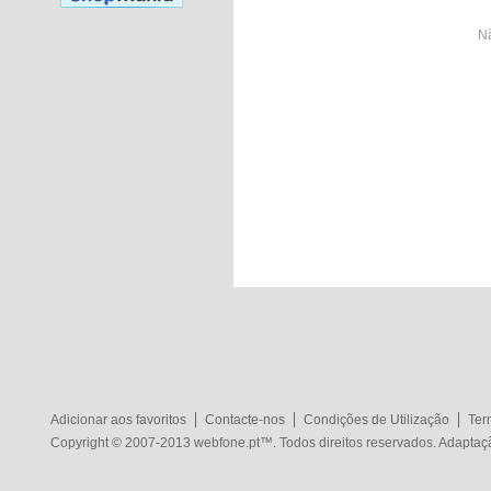
Nã
Adicionar aos favoritos
Contacte-nos
Condições de Utilização
Ter
Copyright © 2007-2013
webfone.pt
™. Todos direitos reservados. Adapta