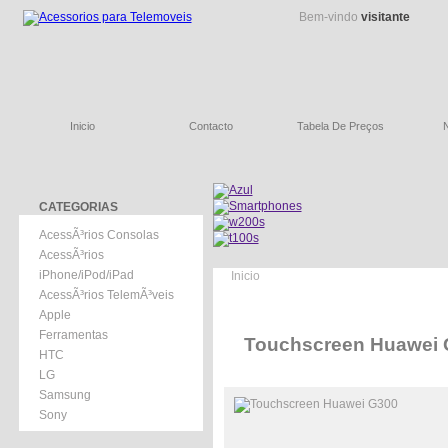
Bem-vindo
visitante
Inicio
Contacto
Tabela De Preços
CATEGORIAS
AcessÃ³rios Consolas
AcessÃ³rios
iPhone/iPod/iPad
Inicio
AcessÃ³rios TelemÃ³veis
Apple
Ferramentas
Touchscreen Huawei 
HTC
LG
Samsung
Sony