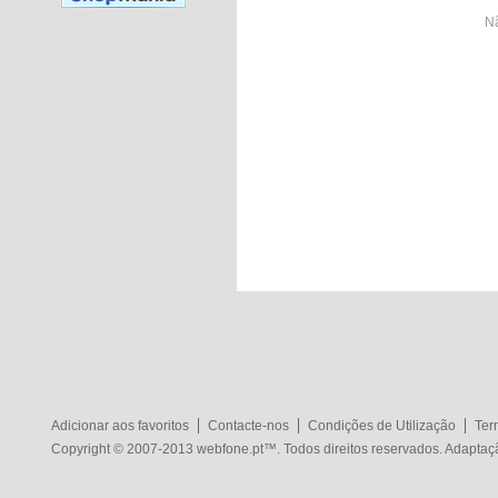
Nã
Adicionar aos favoritos
Contacte-nos
Condições de Utilização
Ter
Copyright © 2007-2013
webfone.pt
™. Todos direitos reservados. Adapta