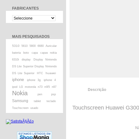
FABRICANTES
MAIS PESQUISADOS
5310
5610
5800
6680
Auricular
bateria
boto
capa
capas nokia
6310i
display
Display Nintendo
DS Lite Superior Display Nintendo
huawei
DS Lite Superior
HTC
iphone
iphone 3g
iphone 4
n95
ipod
LG
motorola
n73
n97
Descrição
Nokia
pen
psp
Samsung
tablet
teclado
Touchscreen Huawei G30
Touchscreen
usado
Nã