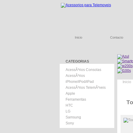
Inicio
Contacto
CATEGORIAS
AcessÃ³rios Consolas
AcessÃ³rios
iPhone/iPod/iPad
Inicio
AcessÃ³rios TelemÃ³veis
Apple
Ferramentas
To
HTC
LG
Samsung
Sony