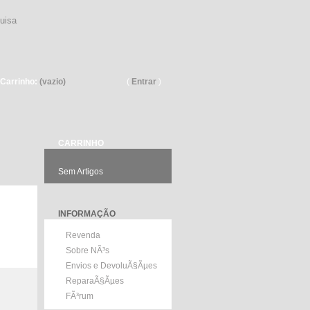
Pesquisar
Carrinho:
(vazio)
(
Entrar
)
CARRINHO
Sem Artigos
INFORMAÇÃO
Revenda
Sobre NÃ³s
Envios e DevoluÃ§Ãµes
ReparaÃ§Ãµes
FÃ³rum