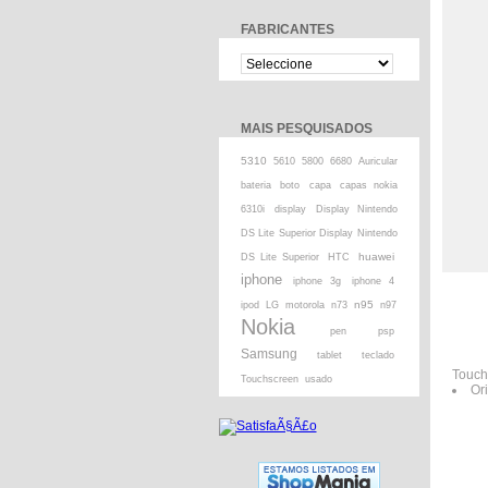
FABRICANTES
MAIS PESQUISADOS
5310
5610
5800
6680
Auricular
bateria
boto
capa
capas nokia
6310i
display
Display Nintendo
DS Lite Superior Display Nintendo
huawei
DS Lite Superior
HTC
iphone
iphone 3g
iphone 4
n95
ipod
LG
motorola
n73
n97
Nokia
pen
psp
Samsung
tablet
teclado
Touch
Touchscreen
usado
Ori