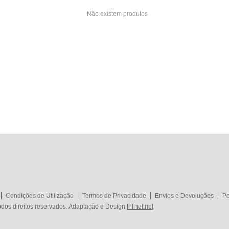
Não existem produtos
Condições de Utilização
Termos de Privacidade
Envios e Devoluções
Pe
dos direitos reservados. Adaptação e Design
PTnet.net