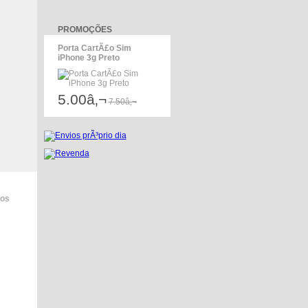
PROMOÇÕES
Porta CartÃ£o Sim
iPhone 3g Preto
5.00â‚¬
7.50â‚¬
dos