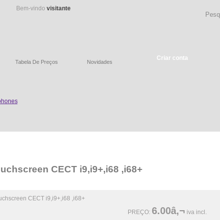
Bem-vindo
visitante
Criar conta
Tabela De Preços
Novidades
uchscreen CECT i9,i9+,i68 ,i68+
6.00â‚¬
PREÇO:
iva incl.