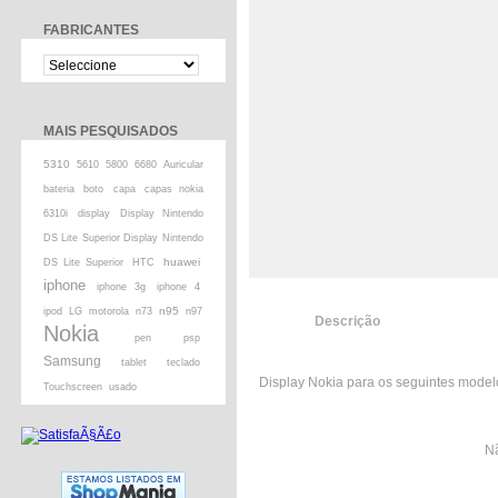
FABRICANTES
MAIS PESQUISADOS
5310
5610
5800
6680
Auricular
bateria
boto
capa
capas nokia
6310i
display
Display Nintendo
DS Lite Superior Display Nintendo
huawei
DS Lite Superior
HTC
iphone
iphone 3g
iphone 4
n95
ipod
LG
motorola
n73
n97
Descrição
Nokia
pen
psp
Samsung
tablet
teclado
Display Nokia para os seguintes modelo
Touchscreen
usado
Nã