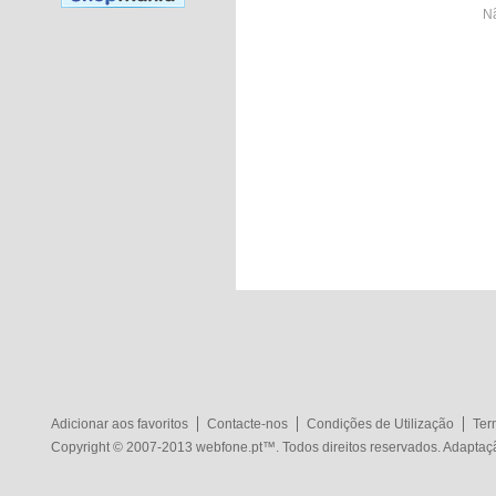
Nã
Adicionar aos favoritos
Contacte-nos
Condições de Utilização
Ter
Copyright © 2007-2013
webfone.pt
™. Todos direitos reservados. Adapta