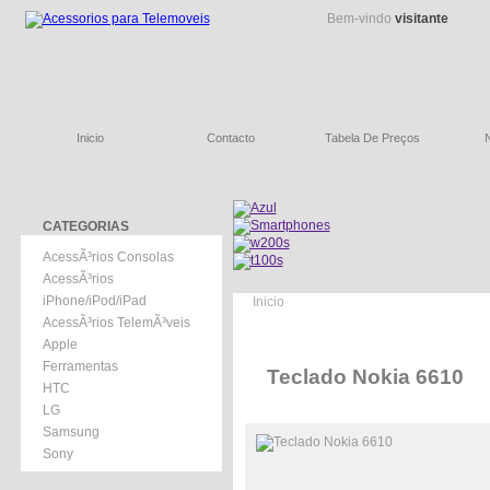
Bem-vindo
visitante
Inicio
Contacto
Tabela De Preços
CATEGORIAS
AcessÃ³rios Consolas
AcessÃ³rios
iPhone/iPod/iPad
Inicio
AcessÃ³rios TelemÃ³veis
Apple
Ferramentas
Teclado Nokia 6610
HTC
LG
Samsung
Sony