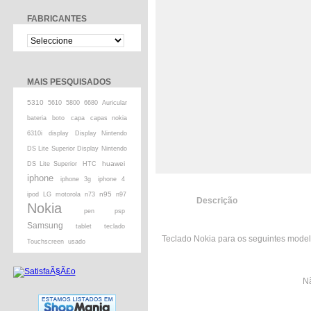
FABRICANTES
MAIS PESQUISADOS
5310
5610
5800
6680
Auricular
bateria
boto
capa
capas nokia
6310i
display
Display Nintendo
DS Lite Superior Display Nintendo
huawei
DS Lite Superior
HTC
iphone
iphone 3g
iphone 4
n95
ipod
LG
motorola
n73
n97
Descrição
Nokia
pen
psp
Samsung
tablet
teclado
Teclado Nokia para os seguintes model
Touchscreen
usado
Nã