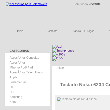
Bem-vindo
visitante
Inicio
Contacto
Tabela De Preços
CATEGORIAS
AcessÃ³rios Consolas
AcessÃ³rios
iPhone/iPod/iPad
Inicio
AcessÃ³rios TelemÃ³veis
Apple
Ferramentas
Teclado Nokia 6234 C
HTC
LG
Samsung
Sony