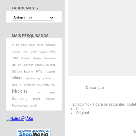
FABRICANTES
MAIS PESQUISADOS
5310
5610
5800
6680
Auricular
bateria
boto
capa
capas nokia
6310i
display
Display Nintendo
DS Lite Superior Display Nintendo
huawei
DS Lite Superior
HTC
iphone
iphone 3g
iphone 4
n95
ipod
LG
motorola
n73
n97
Descrição
Nokia
pen
psp
Samsung
tablet
teclado
Teclado Nokia para os seguintes model
Touchscreen
usado
Cinza
Original
Nã