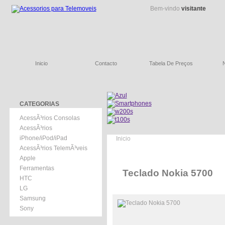
Bem-vindo
visitante
Inicio
Contacto
Tabela De Preços
CATEGORIAS
AcessÃ³rios Consolas
AcessÃ³rios
iPhone/iPod/iPad
Inicio
AcessÃ³rios TelemÃ³veis
Apple
Ferramentas
Teclado Nokia 5700
HTC
LG
Samsung
Sony