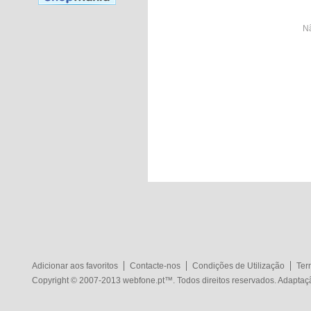
Nã
Adicionar aos favoritos
Contacte-nos
Condições de Utilização
Ter
Copyright © 2007-2013
webfone.pt
™. Todos direitos reservados. Adapta