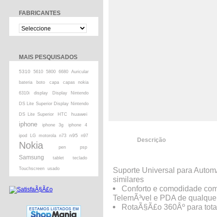
FABRICANTES
MAIS PESQUISADOS
5310
5610
5800
6680
Auricular
bateria
boto
capa
capas nokia
6310i
display
Display Nintendo
DS Lite Superior Display Nintendo
huawei
DS Lite Superior
HTC
iphone
iphone 3g
iphone 4
n95
ipod
LG
motorola
n73
n97
Descrição
Nokia
pen
psp
Samsung
tablet
teclado
Suporte Universal para Autom
Touchscreen
usado
similares
Conforto e comodidade com 
TelemÃ³vel e PDA de qualquer
RotaÃ§Ã£o 360Âº para tota