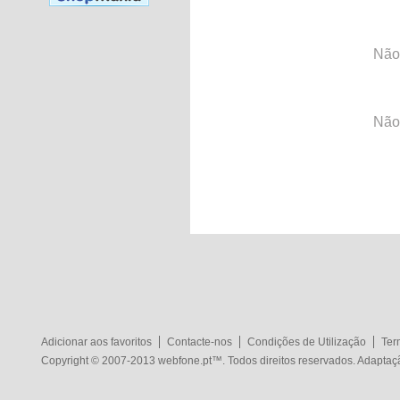
Não
Não
Adicionar aos favoritos
Contacte-nos
Condições de Utilização
Ter
Copyright © 2007-2013
webfone.pt
™. Todos direitos reservados. Adapta