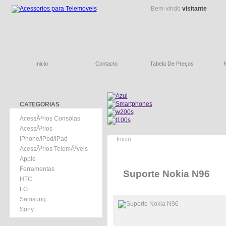
Bem-vindo
visitante
Inicio
Contacto
Tabela De Preços
CATEGORIAS
AcessÃ³rios Consolas
AcessÃ³rios
iPhone/iPod/iPad
Inicio
AcessÃ³rios TelemÃ³veis
Apple
Ferramentas
Suporte Nokia N96
HTC
LG
Samsung
Sony