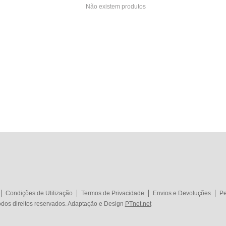
Não existem produtos
Condições de Utilização
Termos de Privacidade
Envios e Devoluções
Pe
dos direitos reservados. Adaptação e Design
PTnet.net