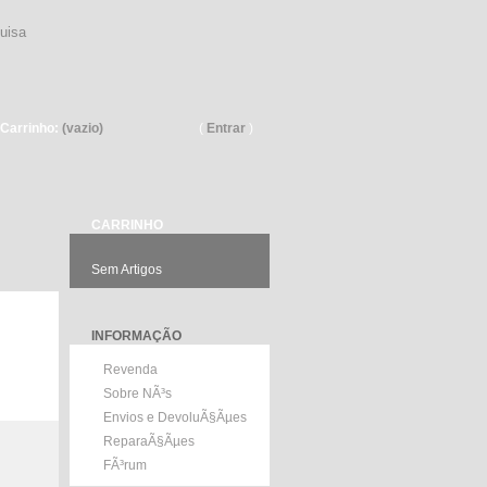
Pesquisar
Carrinho:
(vazio)
(
Entrar
)
CARRINHO
Sem Artigos
INFORMAÇÃO
Revenda
Sobre NÃ³s
Envios e DevoluÃ§Ãµes
ReparaÃ§Ãµes
FÃ³rum