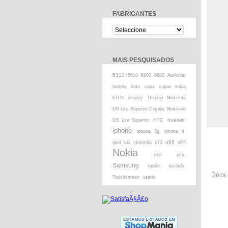
FABRICANTES
MAIS PESQUISADOS
5310
5610
5800
6680
Auricular
bateria
boto
capa
capas nokia
6310i
display
Display Nintendo
DS Lite Superior Display Nintendo
huawei
DS Lite Superior
HTC
iphone
iphone 3g
iphone 4
n95
ipod
LG
motorola
n73
n97
Nokia
pen
psp
Samsung
tablet
teclado
Doca 
Touchscreen
usado