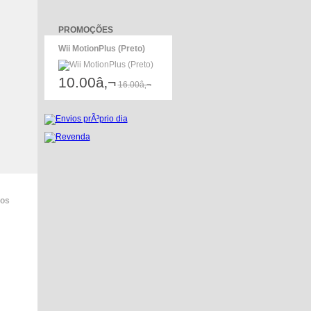
PROMOÇÕES
Wii MotionPlus (Preto)
10.00â‚¬
16.00â‚¬
dos