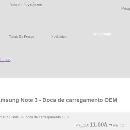
Bem-vindo
visitante
Criar conta
Tabela De Preços
Novidades
msung Note 3 - Doca de carregamento OEM
11.00â‚¬
PREÇO:
iva incl.