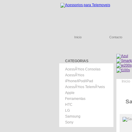
Inicio
Contacto
CATEGORIAS
AcessÃ³rios Consolas
AcessÃ³rios
iPhone/iPod/iPad
Inicio
AcessÃ³rios TelemÃ³veis
Apple
Ferramentas
Sa
HTC
LG
Samsung
Sony