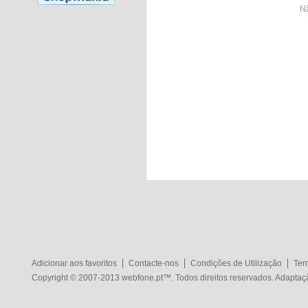
Nã
Adicionar aos favoritos
Contacte-nos
Condições de Utilização
Ter
Copyright © 2007-2013
webfone.pt
™. Todos direitos reservados. Adapta