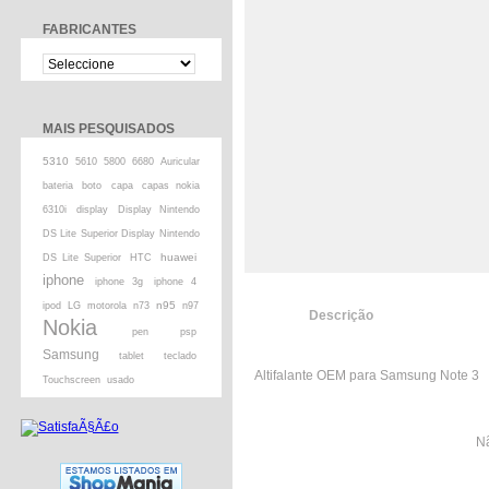
FABRICANTES
MAIS PESQUISADOS
5310
5610
5800
6680
Auricular
bateria
boto
capa
capas nokia
6310i
display
Display Nintendo
DS Lite Superior Display Nintendo
huawei
DS Lite Superior
HTC
iphone
iphone 3g
iphone 4
n95
ipod
LG
motorola
n73
n97
Descrição
Nokia
pen
psp
Samsung
tablet
teclado
Altifalante OEM para Samsung Note 3
Touchscreen
usado
Nã