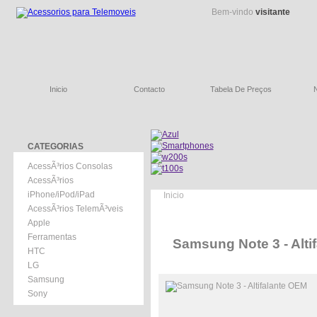
Bem-vindo
visitante
Inicio
Contacto
Tabela De Preços
CATEGORIAS
AcessÃ³rios Consolas
AcessÃ³rios
iPhone/iPod/iPad
Inicio
AcessÃ³rios TelemÃ³veis
Apple
Ferramentas
Samsung Note 3 - Alti
HTC
LG
Samsung
Sony