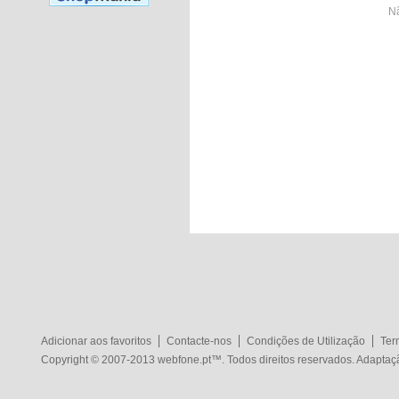
Nã
Adicionar aos favoritos
Contacte-nos
Condições de Utilização
Ter
Copyright © 2007-2013
webfone.pt
™. Todos direitos reservados. Adapta