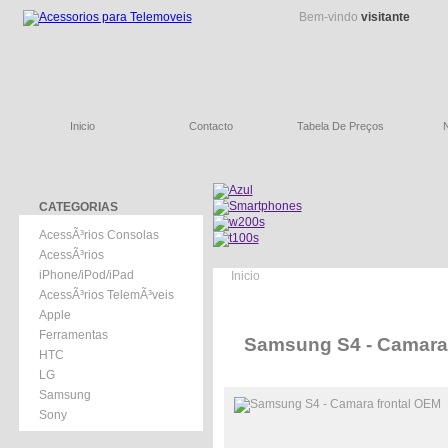
Bem-vindo
visitante
Inicio
Contacto
Tabela De Preços
CATEGORIAS
AcessÃ³rios Consolas
AcessÃ³rios
iPhone/iPod/iPad
Inicio
AcessÃ³rios TelemÃ³veis
Apple
Ferramentas
Samsung S4 - Camara
HTC
LG
Samsung
Sony