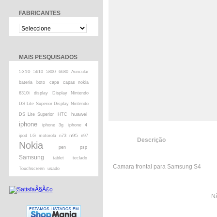
FABRICANTES
MAIS PESQUISADOS
5310
5610
5800
6680
Auricular
bateria
boto
capa
capas nokia
6310i
display
Display Nintendo
DS Lite Superior Display Nintendo
huawei
DS Lite Superior
HTC
iphone
iphone 3g
iphone 4
n95
ipod
LG
motorola
n73
n97
Descrição
Nokia
pen
psp
Samsung
tablet
teclado
Camara frontal para Samsung S4
Touchscreen
usado
Nã