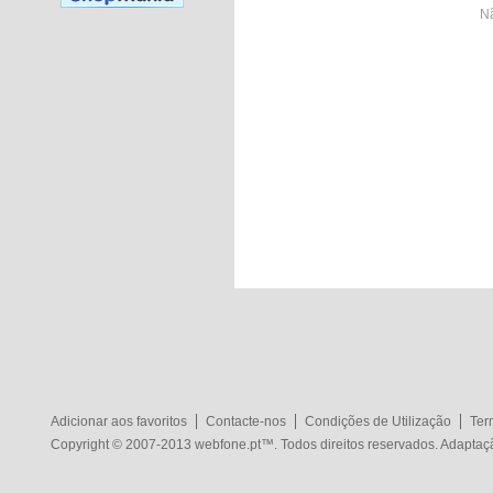
Nã
Adicionar aos favoritos
Contacte-nos
Condições de Utilização
Ter
Copyright © 2007-2013
webfone.pt
™. Todos direitos reservados. Adapta