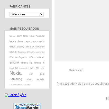
FABRICANTES
MAIS PESQUISADOS
5310
5610
5800
6680
Auricular
bateria
boto
capa
capas nokia
6310i
display
Display Nintendo
DS Lite Superior Display Nintendo
huawei
DS Lite Superior
HTC
iphone
iphone 3g
iphone 4
n95
ipod
LG
motorola
n73
n97
Descrição
Nokia
pen
psp
Samsung
tablet
teclado
Placa teclado Nokia para os seguintes 
Touchscreen
usado
Nã