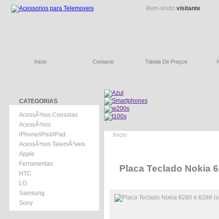
Bem-vindo
visitante
Inicio
Contacto
Tabela De Preços
CATEGORIAS
AcessÃ³rios Consolas
AcessÃ³rios
iPhone/iPod/iPad
Inicio
AcessÃ³rios TelemÃ³veis
Apple
Ferramentas
Placa Teclado Nokia 6
HTC
LG
Samsung
Sony