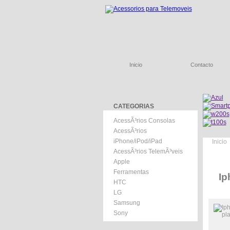
Inicio
Contacto
CATEGORIAS
AcessÃ³rios Consolas
AcessÃ³rios
iPhone/iPod/iPad
Inicio
AcessÃ³rios TelemÃ³veis
Apple
Ferramentas
Ip
HTC
LG
Samsung
Sony