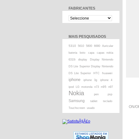
FABRICANTES
MAIS PESQUISADOS
5310
5610
5800
6680
Auricular
bateria
boto
capa
capas nokia
6310i
display
Display Nintendo
DS Lite Superior Display Nintendo
huawei
DS Lite Superior
HTC
iphone
iphone 3g
iphone 4
n95
ipod
LG
motorola
n73
n97
Nokia
pen
psp
Samsung
tablet
teclado
ON/OF
Touchscreen
usado