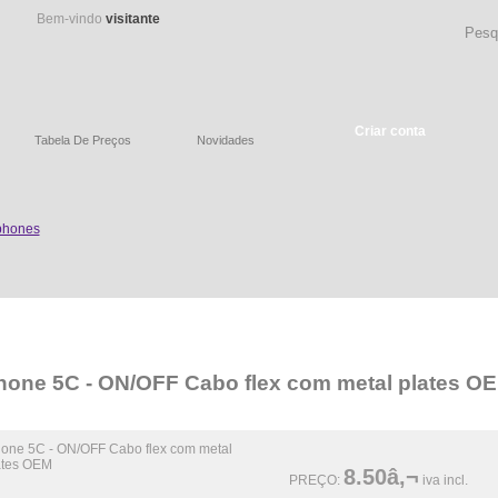
Bem-vindo
visitante
Criar conta
Tabela De Preços
Novidades
hone 5C - ON/OFF Cabo flex com metal plates O
8.50â‚¬
PREÇO:
iva incl.