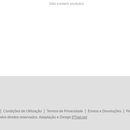
Não existem produtos
Condições de Utilização
Termos de Privacidade
Envios e Devoluções
Pe
dos direitos reservados. Adaptação e Design
PTnet.net