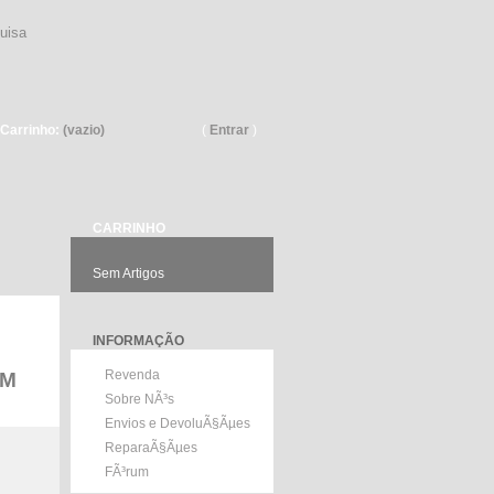
Pesquisar
Carrinho:
(vazio)
(
Entrar
)
CARRINHO
Sem Artigos
INFORMAÇÃO
Revenda
EM
Sobre NÃ³s
Envios e DevoluÃ§Ãµes
ReparaÃ§Ãµes
FÃ³rum