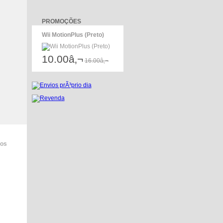
PROMOÇÕES
Wii MotionPlus (Preto)
10.00â‚¬
16.00â‚¬
dos