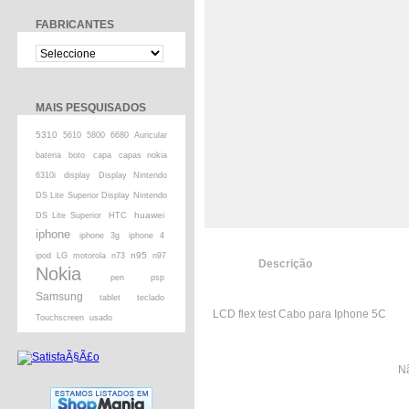
FABRICANTES
MAIS PESQUISADOS
5310
5610
5800
6680
Auricular
bateria
boto
capa
capas nokia
6310i
display
Display Nintendo
DS Lite Superior Display Nintendo
huawei
DS Lite Superior
HTC
iphone
iphone 3g
iphone 4
n95
ipod
LG
motorola
n73
n97
Descrição
Nokia
pen
psp
Samsung
tablet
teclado
LCD flex test Cabo para Iphone 5C
Touchscreen
usado
Nã