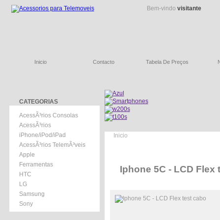
Bem-vindo
visitante
Inicio
Contacto
Tabela De Preços
CATEGORIAS
AcessÃ³rios Consolas
AcessÃ³rios
iPhone/iPod/iPad
Inicio
AcessÃ³rios TelemÃ³veis
Apple
Ferramentas
Iphone 5C - LCD Flex 
HTC
LG
Samsung
Sony