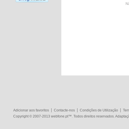
Nã
Adicionar aos favoritos
Contacte-nos
Condições de Utilização
Ter
Copyright © 2007-2013
webfone.pt
™. Todos direitos reservados. Adapta