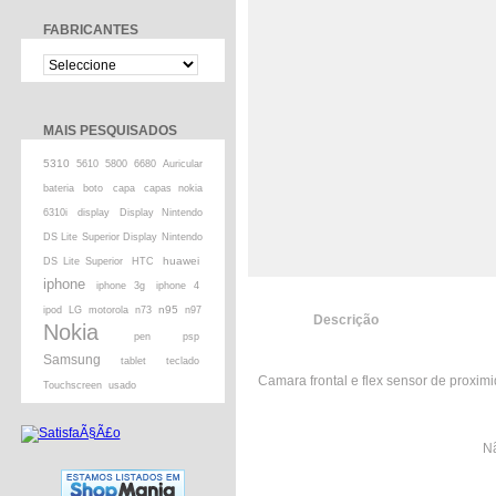
FABRICANTES
MAIS PESQUISADOS
5310
5610
5800
6680
Auricular
bateria
boto
capa
capas nokia
6310i
display
Display Nintendo
DS Lite Superior Display Nintendo
huawei
DS Lite Superior
HTC
iphone
iphone 3g
iphone 4
n95
ipod
LG
motorola
n73
n97
Descrição
Nokia
pen
psp
Samsung
tablet
teclado
Camara frontal e flex sensor de proxi
Touchscreen
usado
Nã