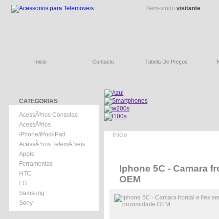
Bem-vindo
visitante
Inicio
Contacto
Tabela De Preços
CATEGORIAS
AcessÃ³rios Consolas
AcessÃ³rios
iPhone/iPod/iPad
Inicio
AcessÃ³rios TelemÃ³veis
Apple
Ferramentas
Iphone 5C - Camara fr
HTC
OEM
LG
Samsung
Sony