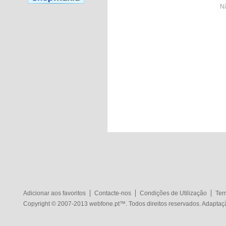
Nã
Adicionar aos favoritos
Contacte-nos
Condições de Utilização
Ter
Copyright © 2007-2013
webfone.pt
™. Todos direitos reservados. Adapta