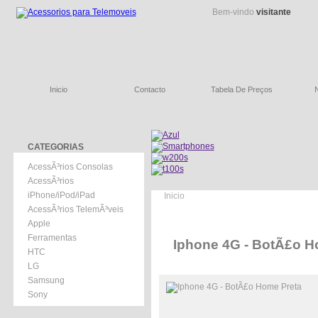
Bem-vindo
visitante
Inicio
Contacto
Tabela De Preços
CATEGORIAS
AcessÃ³rios Consolas
AcessÃ³rios
iPhone/iPod/iPad
Inicio
AcessÃ³rios TelemÃ³veis
Apple
Ferramentas
Iphone 4G - BotÃ£o H
HTC
LG
Samsung
Sony