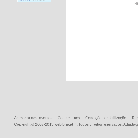
Nã
Adicionar aos favoritos
Contacte-nos
Condições de Utilização
Ter
Copyright © 2007-2013
webfone.pt
™. Todos direitos reservados. Adapta