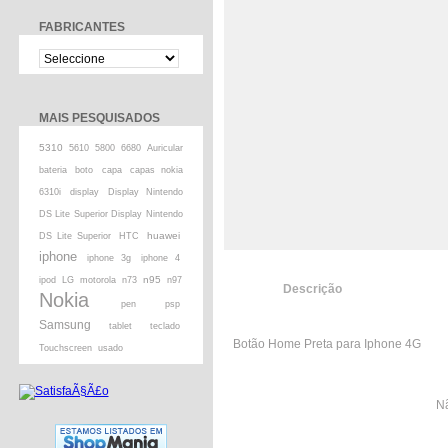
FABRICANTES
MAIS PESQUISADOS
5310
5610
5800
6680
Auricular
bateria
boto
capa
capas nokia
6310i
display
Display Nintendo
DS Lite Superior Display Nintendo
huawei
DS Lite Superior
HTC
iphone
iphone 3g
iphone 4
n95
ipod
LG
motorola
n73
n97
Descrição
Nokia
pen
psp
Samsung
tablet
teclado
Botão Home Preta para Iphone 4G
Touchscreen
usado
Nã