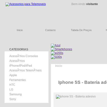
Bem-vindo
visitante
Inicio
Contacto
Tabela De Preços
CATEGORIAS
AcessÃ³rios Consolas
AcessÃ³rios
iPhone/iPod/iPad
Inicio
AcessÃ³rios TelemÃ³veis
Apple
Ferramentas
Iphone 5S - Bateria a
HTC
LG
Samsung
Sony