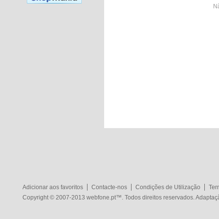
Nã
Adicionar aos favoritos
Contacte-nos
Condições de Utilização
Ter
Copyright © 2007-2013
webfone.pt
™. Todos direitos reservados. Adapta