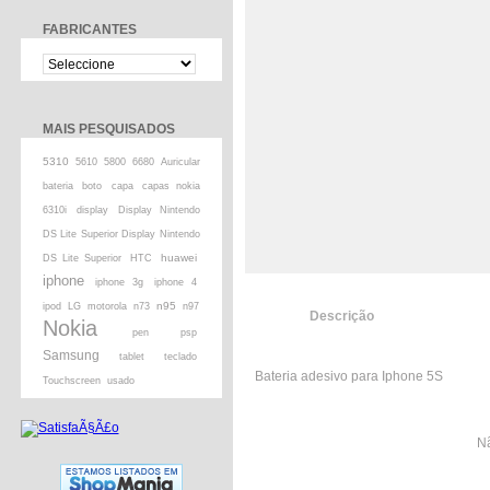
FABRICANTES
MAIS PESQUISADOS
5310
5610
5800
6680
Auricular
bateria
boto
capa
capas nokia
6310i
display
Display Nintendo
DS Lite Superior Display Nintendo
huawei
DS Lite Superior
HTC
iphone
iphone 3g
iphone 4
n95
ipod
LG
motorola
n73
n97
Descrição
Nokia
pen
psp
Samsung
tablet
teclado
Bateria adesivo para Iphone 5S
Touchscreen
usado
Nã