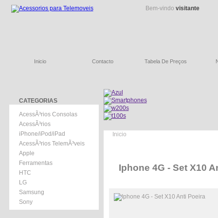
Bem-vindo
visitante
Inicio
Contacto
Tabela De Preços
CATEGORIAS
AcessÃ³rios Consolas
AcessÃ³rios
iPhone/iPod/iPad
Inicio
AcessÃ³rios TelemÃ³veis
Apple
Ferramentas
Iphone 4G - Set X10 An
HTC
LG
Samsung
Sony