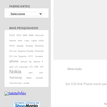
FABRICANTES
MAIS PESQUISADOS
5310
5610
5800
6680
Auricular
bateria
boto
capa
capas nokia
6310i
display
Display Nintendo
DS Lite Superior Display Nintendo
huawei
DS Lite Superior
HTC
iphone
iphone 3g
iphone 4
n95
ipod
LG
motorola
n73
n97
Descrição
Nokia
pen
psp
Samsung
tablet
teclado
Touchscreen
usado
Set X10 Anti Poeira mesh par
Nã