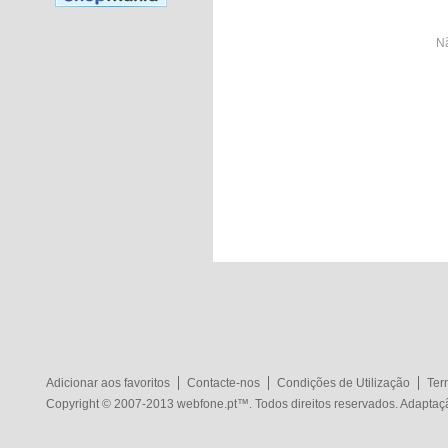
Nã
Adicionar aos favoritos
Contacte-nos
Condições de Utilização
Ter
Copyright © 2007-2013
webfone.pt
™. Todos direitos reservados. Adapta