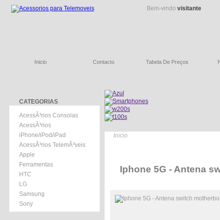
Bem-vindo
visitante
Inicio
Contacto
Tabela De Preços
CATEGORIAS
AcessÃ³rios Consolas
AcessÃ³rios
iPhone/iPod/iPad
Inicio
AcessÃ³rios TelemÃ³veis
Apple
Ferramentas
Iphone 5G - Antena s
HTC
LG
Samsung
Sony