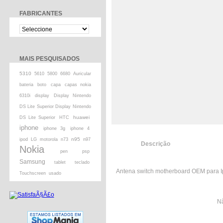
FABRICANTES
MAIS PESQUISADOS
5310
5610
5800
6680
Auricular
bateria
boto
capa
capas nokia
6310i
display
Display Nintendo
DS Lite Superior Display Nintendo
huawei
DS Lite Superior
HTC
iphone
iphone 3g
iphone 4
n95
ipod
LG
motorola
n73
n97
Descrição
Nokia
pen
psp
Samsung
tablet
teclado
Antena switch motherboard OEM para 
Touchscreen
usado
Nã