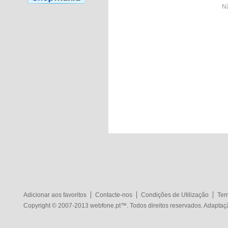
Nã
Adicionar aos favoritos
Contacte-nos
Condições de Utilização
Ter
Copyright © 2007-2013
webfone.pt
™. Todos direitos reservados. Adapta