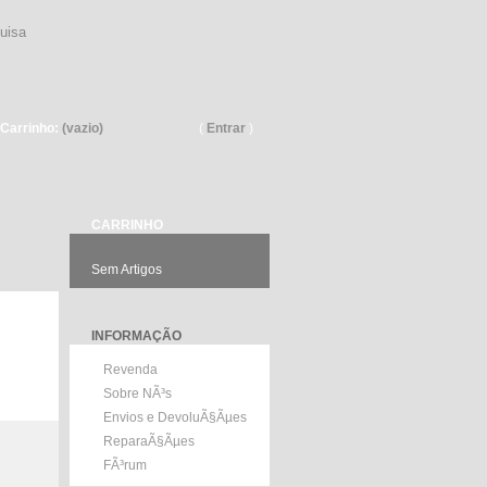
Pesquisar
Carrinho:
(vazio)
(
Entrar
)
CARRINHO
Sem Artigos
INFORMAÇÃO
Revenda
Sobre NÃ³s
Envios e DevoluÃ§Ãµes
ReparaÃ§Ãµes
FÃ³rum