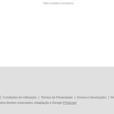
Não existem produtos
Condições de Utilização
Termos de Privacidade
Envios e Devoluções
Pe
dos direitos reservados. Adaptação e Design
PTnet.net