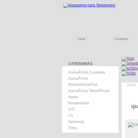
Inicio
Contacto
CATEGORIAS
AcessÃ³rios Consolas
AcessÃ³rios
iPhone/iPod/iPad
Inicio
AcessÃ³rios TelemÃ³veis
Apple
Ferramentas
ip
HTC
LG
Samsung
Sony