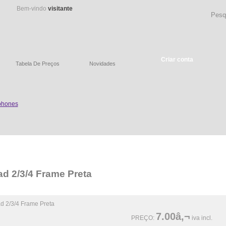
Bem-vindo
visitante
Criar conta
Tabela De Preços
Novidades
ad 2/3/4 Frame Preta
7.00â‚¬
PREÇO:
iva incl.