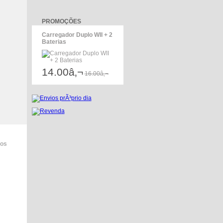
PROMOÇÕES
Carregador Duplo WII + 2
Baterias
14.00â‚¬
16.00â‚¬
dos