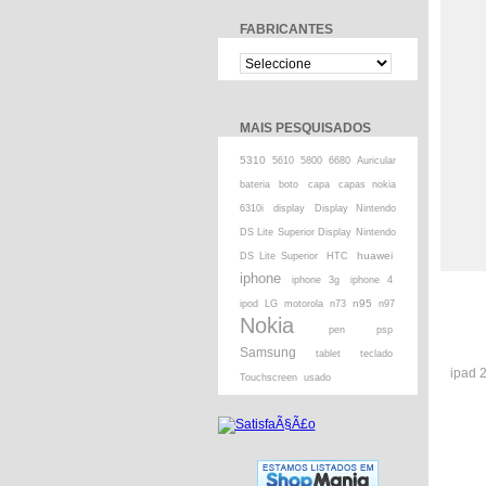
FABRICANTES
MAIS PESQUISADOS
5310
5610
5800
6680
Auricular
bateria
boto
capa
capas nokia
6310i
display
Display Nintendo
DS Lite Superior Display Nintendo
huawei
DS Lite Superior
HTC
iphone
iphone 3g
iphone 4
n95
ipod
LG
motorola
n73
n97
Nokia
pen
psp
Samsung
tablet
teclado
ipad 
Touchscreen
usado