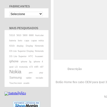
FABRICANTES
MAIS PESQUISADOS
5310
5610
5800
6680
Auricular
bateria
boto
capa
capas nokia
6310i
display
Display Nintendo
DS Lite Superior Display Nintendo
huawei
DS Lite Superior
HTC
iphone
iphone 3g
iphone 4
n95
ipod
LG
motorola
n73
n97
Descrição
Nokia
pen
psp
Samsung
tablet
teclado
Botão Home flex cabo OEM para Ipad 3
Touchscreen
usado
Nã