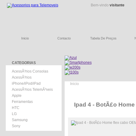
Bem-vindo
visitante
Inicio
Contacto
Tabela De Preços
CATEGORIAS
AcessÃ³rios Consolas
AcessÃ³rios
iPhone/iPod/iPad
Inicio
AcessÃ³rios TelemÃ³veis
Apple
Ferramentas
Ipad 4 - BotÃ£o Home
HTC
LG
Samsung
Sony