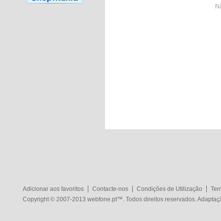
Nã
Adicionar aos favoritos
Contacte-nos
Condições de Utilização
Ter
Copyright © 2007-2013
webfone.pt
™. Todos direitos reservados. Adapta