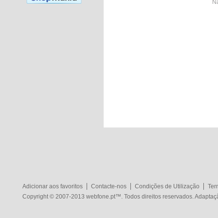
Nã
Adicionar aos favoritos
Contacte-nos
Condições de Utilização
Ter
Copyright © 2007-2013
webfone.pt
™. Todos direitos reservados. Adapta