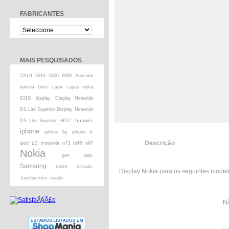
FABRICANTES
MAIS PESQUISADOS
5310
5610
5800
6680
Auricular
bateria
boto
capa
capas nokia
6310i
display
Display Nintendo
DS Lite Superior Display Nintendo
huawei
DS Lite Superior
HTC
iphone
iphone 3g
iphone 4
Descrição
n95
ipod
LG
motorola
n73
n97
Nokia
pen
psp
Samsung
tablet
teclado
Display Nokia para os seguintes model
Touchscreen
usado
Nã