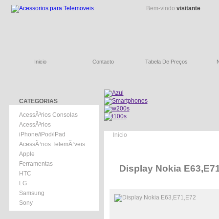
Bem-vindo
visitante
Inicio
Contacto
Tabela De Preços
CATEGORIAS
AcessÃ³rios Consolas
AcessÃ³rios
iPhone/iPod/iPad
Inicio
AcessÃ³rios TelemÃ³veis
Apple
Ferramentas
Display Nokia E63,E7
HTC
LG
Samsung
Sony