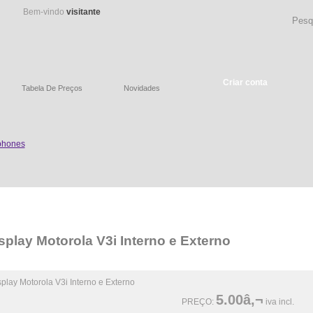
Bem-vindo
visitante
Criar conta
Tabela De Preços
Novidades
splay Motorola V3i Interno e Externo
5.00â‚¬
PREÇO:
iva incl.