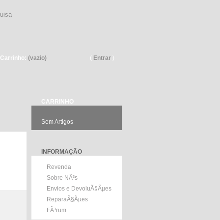
Pesquisar
Carrinho:
(vazio)
(
Entrar
)
CARRINHO
Sem Artigos
INFORMAÇÃO
Revenda
Sobre NÃ³s
Envios e DevoluÃ§Ãµes
ReparaÃ§Ãµes
FÃ³rum