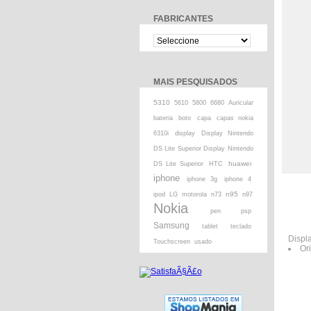
FABRICANTES
MAIS PESQUISADOS
5310
5610
5800
6680
Auricular
bateria
boto
capa
capas nokia
6310i
display
Display Nintendo
DS Lite Superior Display Nintendo
huawei
DS Lite Superior
HTC
iphone
iphone 3g
iphone 4
n95
ipod
LG
motorola
n73
n97
Nokia
pen
psp
Samsung
tablet
teclado
Displa
Touchscreen
usado
Ori