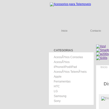
Inicio
Contacto
CATEGORIAS
AcessÃ³rios Consolas
AcessÃ³rios
iPhone/iPod/iPad
Inicio
AcessÃ³rios TelemÃ³veis
Apple
Ferramentas
Di
HTC
LG
Samsung
Sony