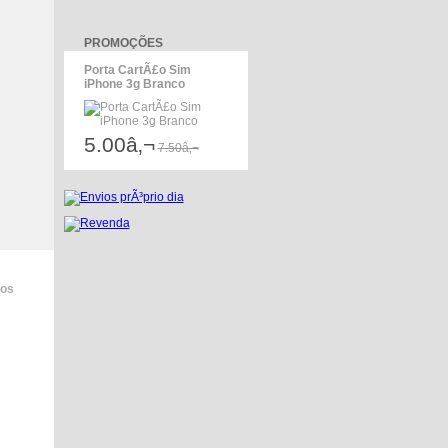
PROMOÇÕES
Porta CartÃ£o Sim
iPhone 3g Branco
5.00â‚¬
7.50â‚¬
dos