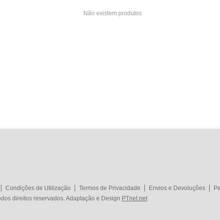
Não existem produtos
Condições de Utilização
Termos de Privacidade
Envios e Devoluções
Pe
dos direitos reservados. Adaptação e Design
PTnet.net