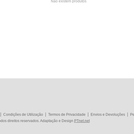
Não existem produtos
Condições de Utilização
Termos de Privacidade
Envios e Devoluções
Pe
dos direitos reservados. Adaptação e Design
PTnet.net