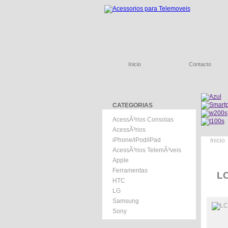
Inicio
Contacto
CATEGORIAS
AcessÃ³rios Consolas
AcessÃ³rios
iPhone/iPod/iPad
Inicio
AcessÃ³rios TelemÃ³veis
Apple
Ferramentas
LC
HTC
LG
Samsung
Sony