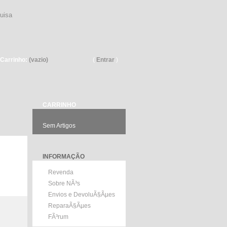
Pesquisar
Carrinho:
(vazio)
(
Entrar
)
CARRINHO
Sem Artigos
INFORMAÇÃO
Revenda
Sobre NÃ³s
Envios e DevoluÃ§Ãµes
ReparaÃ§Ãµes
FÃ³rum