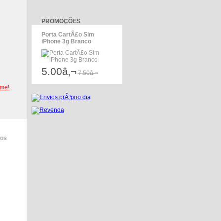
PROMOÇÕES
Porta CartÃ£o Sim
iPhone 3g Branco
5.00â‚¬
7.50â‚¬
-me!
dos