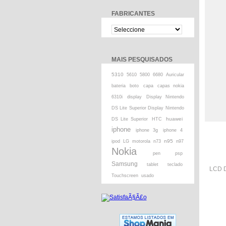
FABRICANTES
MAIS PESQUISADOS
5310
5610
5800
6680
Auricular
bateria
boto
capa
capas nokia
6310i
display
Display Nintendo
DS Lite Superior Display Nintendo
huawei
DS Lite Superior
HTC
iphone
iphone 3g
iphone 4
n95
ipod
LG
motorola
n73
n97
Nokia
pen
psp
Samsung
tablet
teclado
LCD D
Touchscreen
usado