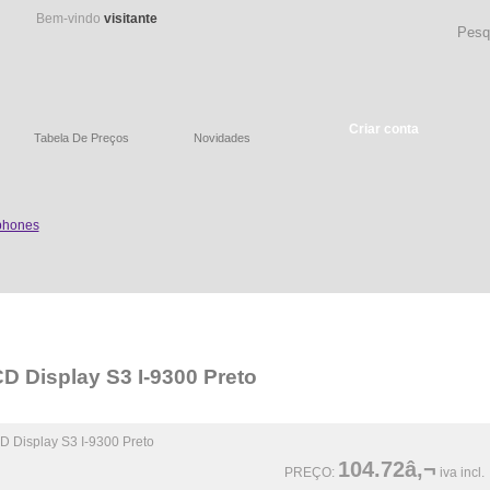
Bem-vindo
visitante
Criar conta
Tabela De Preços
Novidades
D Display S3 I-9300 Preto
104.72â‚¬
PREÇO:
iva incl.