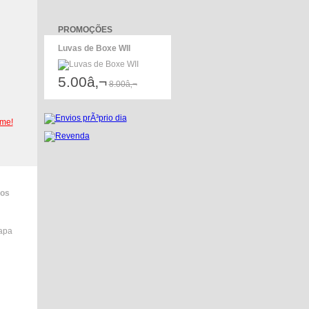
PROMOÇÕES
Luvas de Boxe WII
5.00â‚¬
8.00â‚¬
-me!
dos
tapa