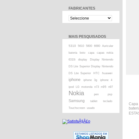
FABRICANTES
MAIS PESQUISADOS
5310
5610
5800
6680
Auricular
bateria
boto
capa
capas nokia
6310i
display
Display Nintendo
DS Lite Superior Display Nintendo
huawei
DS Lite Superior
HTC
iphone
iphone 3g
iphone 4
n95
ipod
LG
motorola
n73
n97
Nokia
pen
psp
Samsung
tablet
teclado
Capa 
bateri
Touchscreen
usado
ESTA