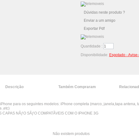
Dúvidas neste produto ?
Enviar a um amigo
Exportar Pdf
Quantidade :
Disponibilidade:
Esgotado - Avise
Descrição
Também Compraram
Relaciona
iPhone para os seguintes modelos: iPhone completa (marco, janela,tapa antena, 
a ,etc)
S CAPAS NÃƒO SÃƒO COMPATÃVEIS COM O IPHONE 3G
Não existem produtos