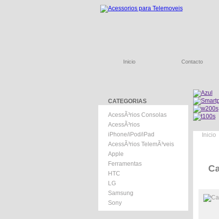
Inicio
Contacto
CATEGORIAS
AcessÃ³rios Consolas
AcessÃ³rios
iPhone/iPod/iPad
Inicio
AcessÃ³rios TelemÃ³veis
Apple
Ferramentas
Ca
HTC
LG
Samsung
Sony