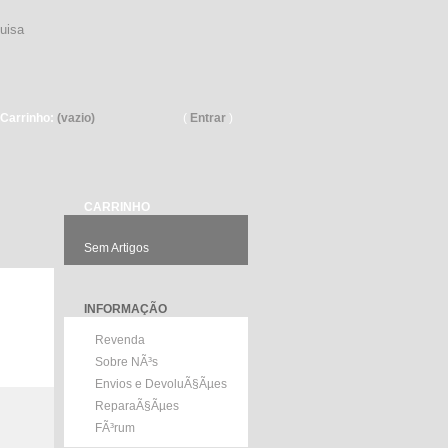
Pesquisar
Carrinho:
(vazio)
(
Entrar
)
CARRINHO
Sem Artigos
INFORMAÇÃO
Revenda
Sobre NÃ³s
Envios e DevoluÃ§Ãµes
ReparaÃ§Ãµes
FÃ³rum