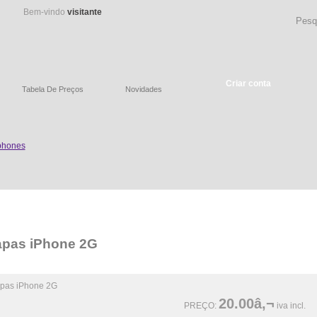
Bem-vindo
visitante
Criar conta
Tabela De Preços
Novidades
pas iPhone 2G
20.00â‚¬
PREÇO:
iva incl.