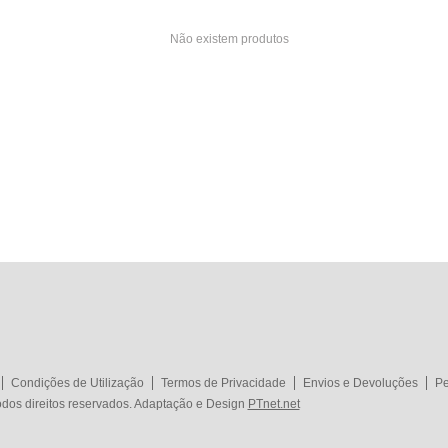
Não existem produtos
Condições de Utilização
Termos de Privacidade
Envios e Devoluções
Pe
dos direitos reservados. Adaptação e Design
PTnet.net