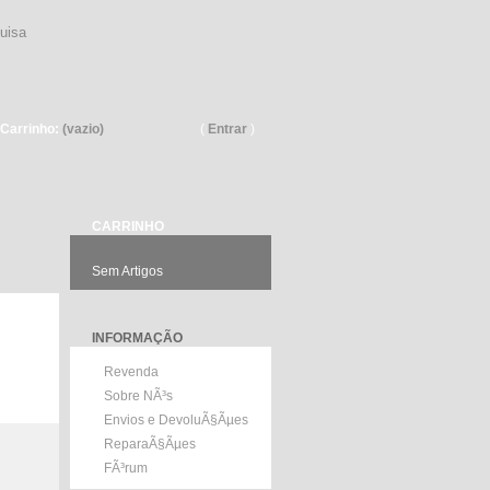
Pesquisar
Carrinho:
(vazio)
(
Entrar
)
CARRINHO
Sem Artigos
INFORMAÇÃO
Revenda
Sobre NÃ³s
Envios e DevoluÃ§Ãµes
ReparaÃ§Ãµes
FÃ³rum