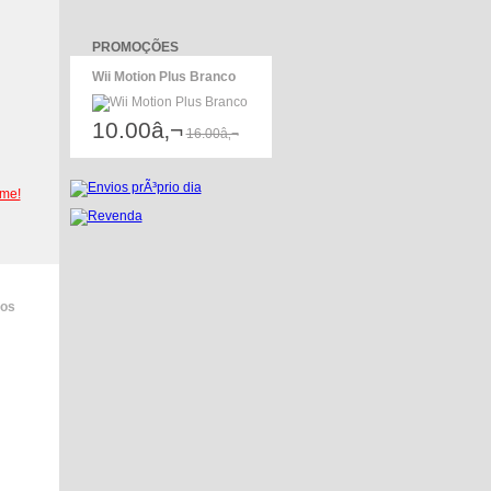
PROMOÇÕES
Wii Motion Plus Branco
10.00â‚¬
16.00â‚¬
-me!
dos