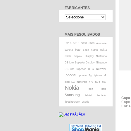
FABRICANTES
MAIS PESQUISADOS
5310
5610
5800
6680
Auricular
bateria
boto
capa
capas nokia
6310i
display
Display Nintendo
DS Lite Superior Display Nintendo
huawei
DS Lite Superior
HTC
iphone
iphone 3g
iphone 4
n95
ipod
LG
motorola
n73
n97
Nokia
pen
psp
Samsung
tablet
teclado
Capa 
Capa 
Touchscreen
usado
Cor: P