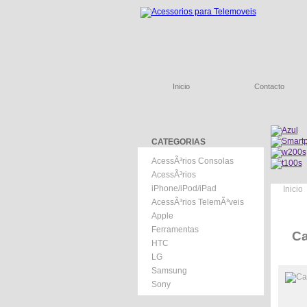
Inicio
Contacto
CATEGORIAS
AcessÃ³rios Consolas
AcessÃ³rios
iPhone/iPod/iPad
Inicio
AcessÃ³rios TelemÃ³veis
Apple
Ferramentas
Ca
HTC
LG
Samsung
Sony