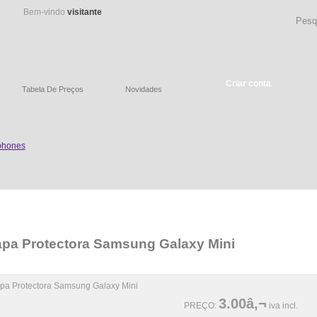
Bem-vindo
visitante
Criar conta
Tabela De Preços
Novidades
pa Protectora Samsung Galaxy Mini
3.00â‚¬
PREÇO:
iva incl.