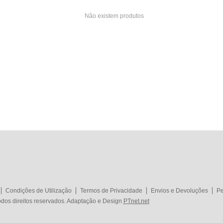
Não existem produtos
Condições de Utilização
Termos de Privacidade
Envios e Devoluções
Pe
dos direitos reservados. Adaptação e Design
PTnet.net