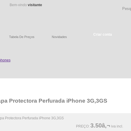
Bem-vindo
visitante
Criar conta
Tabela De Preços
Novidades
pa Protectora Perfurada iPhone 3G,3GS
3.50â‚¬
PREÇO:
iva incl.