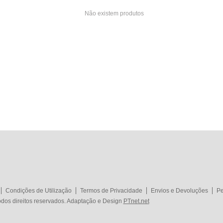
Não existem produtos
Condições de Utilização
Termos de Privacidade
Envios e Devoluções
Pe
dos direitos reservados. Adaptação e Design
PTnet.net