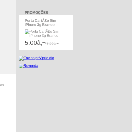
PROMOÇÕES
Porta CartÃ£o Sim
iPhone 3g Branco
5.00â‚¬
7.50â‚¬
dos