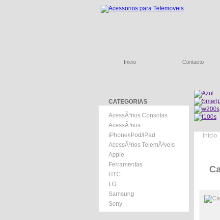
Inicio
Contacto
CATEGORIAS
AcessÃ³rios Consolas
AcessÃ³rios
iPhone/iPod/iPad
Inicio
AcessÃ³rios TelemÃ³veis
Apple
Ferramentas
Ca
HTC
LG
Samsung
Sony