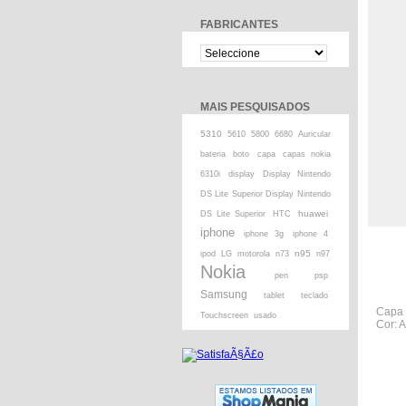
FABRICANTES
MAIS PESQUISADOS
5310
5610
5800
6680
Auricular
bateria
boto
capa
capas nokia
6310i
display
Display Nintendo
DS Lite Superior Display Nintendo
huawei
DS Lite Superior
HTC
iphone
iphone 3g
iphone 4
n95
ipod
LG
motorola
n73
n97
Nokia
pen
psp
Samsung
tablet
teclado
Capa 
Touchscreen
usado
Cor: A