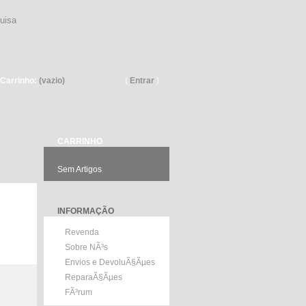
Pesquisar
Carrinho:
(vazio)
(
Entrar
)
CARRINHO
Sem Artigos
INFORMAÇÃO
Revenda
Sobre NÃ³s
Envios e DevoluÃ§Ãµes
ReparaÃ§Ãµes
FÃ³rum