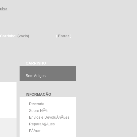
Pesquisar
Carrinho:
(vazio)
(
Entrar
)
CARRINHO
Sem Artigos
INFORMAÇÃO
Revenda
Sobre NÃ³s
Envios e DevoluÃ§Ãµes
ReparaÃ§Ãµes
FÃ³rum