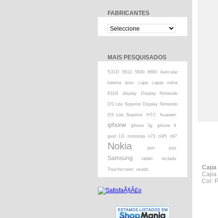
FABRICANTES
MAIS PESQUISADOS
5310
5610
5800
6680
Auricular
bateria
boto
capa
capas nokia
6310i
display
Display Nintendo
DS Lite Superior Display Nintendo
huawei
DS Lite Superior
HTC
iphone
iphone 3g
iphone 4
n95
ipod
LG
motorola
n73
n97
Nokia
pen
psp
Samsung
tablet
teclado
Capa 
Touchscreen
usado
Capa 
Cor: P