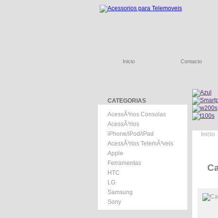
Inicio
Contacto
CATEGORIAS
AcessÃ³rios Consolas
AcessÃ³rios
iPhone/iPod/iPad
Inicio
AcessÃ³rios TelemÃ³veis
Apple
Ferramentas
Ca
HTC
LG
Samsung
Sony