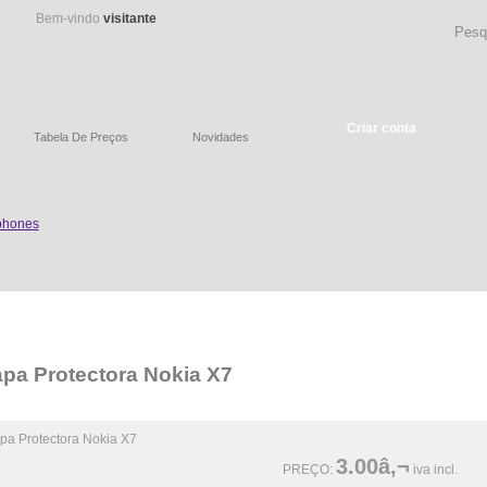
Bem-vindo
visitante
Criar conta
Tabela De Preços
Novidades
pa Protectora Nokia X7
3.00â‚¬
PREÇO:
iva incl.