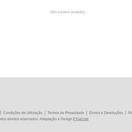
Não existem produtos
Condições de Utilização
Termos de Privacidade
Envios e Devoluções
Pe
dos direitos reservados. Adaptação e Design
PTnet.net