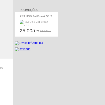
PROMOÇÕES
PS3 USB JailBreak V1.2
25.00â‚¬
32.50â‚¬
dos