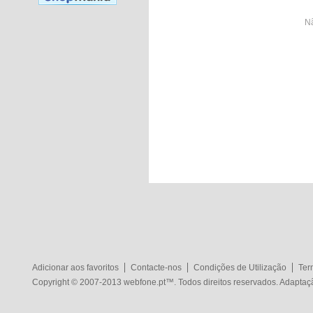
Nã
Adicionar aos favoritos
Contacte-nos
Condições de Utilização
Ter
Copyright © 2007-2013
webfone.pt
™. Todos direitos reservados. Adapta