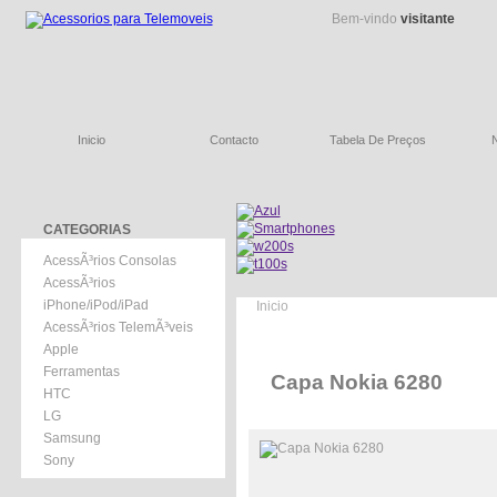
Bem-vindo
visitante
Inicio
Contacto
Tabela De Preços
CATEGORIAS
AcessÃ³rios Consolas
AcessÃ³rios
iPhone/iPod/iPad
Inicio
AcessÃ³rios TelemÃ³veis
Apple
Ferramentas
Capa Nokia 6280
HTC
LG
Samsung
Sony