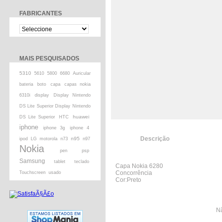
FABRICANTES
MAIS PESQUISADOS
5310
5610
5800
6680
Auricular
bateria
boto
capa
capas nokia
6310i
display
Display Nintendo
DS Lite Superior Display Nintendo
huawei
DS Lite Superior
HTC
iphone
iphone 3g
iphone 4
Descrição
n95
ipod
LG
motorola
n73
n97
Nokia
pen
psp
Samsung
tablet
teclado
Capa Nokia 6280
Concorrência
Touchscreen
usado
Cor:Preto
Nã