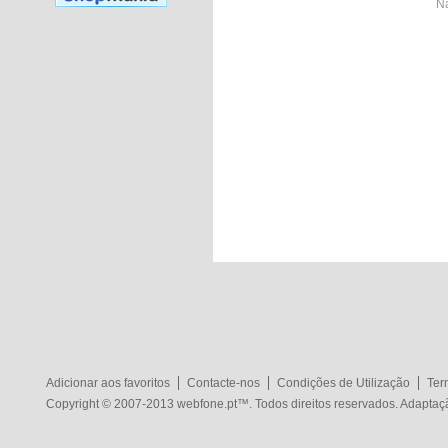
Nã
Adicionar aos favoritos
Contacte-nos
Condições de Utilização
Ter
Copyright © 2007-2013
webfone.pt
™. Todos direitos reservados. Adapta