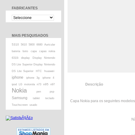
FABRICANTES
MAIS PESQUISADOS
5310
5610
5800
6680
Auricular
bateria
boto
capa
capas nokia
6310i
display
Display Nintendo
DS Lite Superior Display Nintendo
huawei
DS Lite Superior
HTC
iphone
iphone 3g
iphone 4
Descrição
n95
ipod
LG
motorola
n73
n97
Nokia
pen
psp
Samsung
tablet
teclado
Capa Nokia para os seguintes modelos: 
Touchscreen
usado
Nã