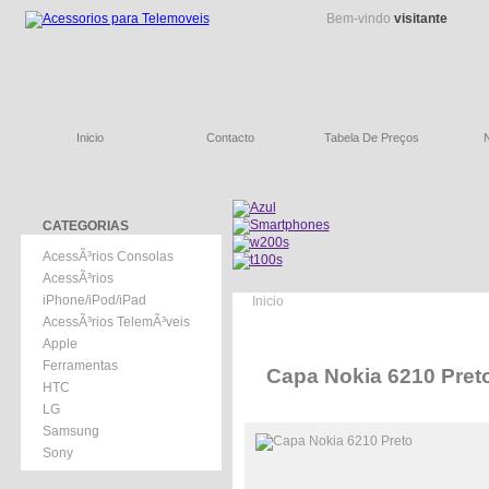
Bem-vindo
visitante
Inicio
Contacto
Tabela De Preços
CATEGORIAS
AcessÃ³rios Consolas
AcessÃ³rios
iPhone/iPod/iPad
Inicio
AcessÃ³rios TelemÃ³veis
Apple
Ferramentas
Capa Nokia 6210 Pret
HTC
LG
Samsung
Sony