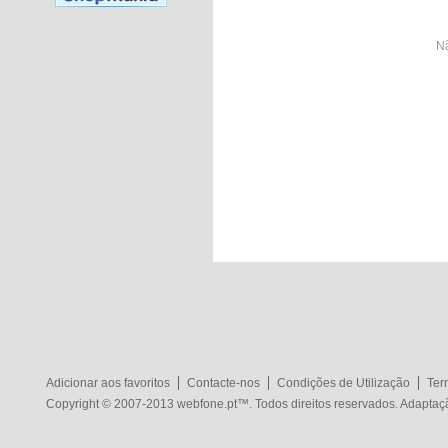
Nã
Adicionar aos favoritos
Contacte-nos
Condições de Utilização
Ter
Copyright © 2007-2013
webfone.pt
™. Todos direitos reservados. Adapta