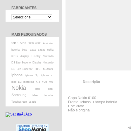
FABRICANTES
MAIS PESQUISADOS
5310
5610
5800
6680
Auricular
bateria
boto
capa
capas nokia
6310i
display
Display Nintendo
DS Lite Superior Display Nintendo
huawei
DS Lite Superior
HTC
iphone
iphone 3g
iphone 4
Descrição
n95
ipod
LG
motorola
n73
n97
Nokia
pen
psp
Samsung
tablet
teclado
Capa Nokia 6100
Frente +chassi + tampa bateria
Touchscreen
usado
Cor: Preto
Não é original
Nã