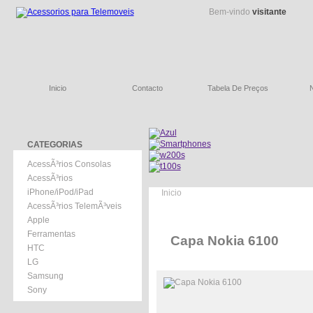
Bem-vindo
visitante
Inicio
Contacto
Tabela De Preços
CATEGORIAS
AcessÃ³rios Consolas
AcessÃ³rios
iPhone/iPod/iPad
Inicio
AcessÃ³rios TelemÃ³veis
Apple
Ferramentas
Capa Nokia 6100
HTC
LG
Samsung
Sony