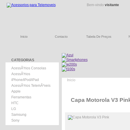
Bem-vindo
visitante
Inicio
Contacto
Tabela De Preços
CATEGORIAS
AcessÃ³rios Consolas
AcessÃ³rios
iPhone/iPod/iPad
Inicio
AcessÃ³rios TelemÃ³veis
Apple
Ferramentas
Capa Motorola V3 Pin
HTC
LG
Samsung
Sony