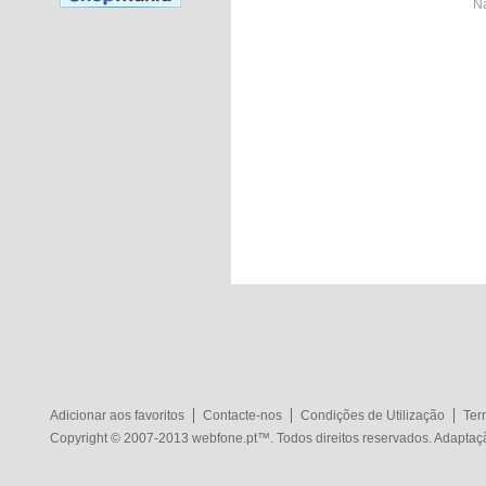
Nã
Adicionar aos favoritos
Contacte-nos
Condições de Utilização
Ter
Copyright © 2007-2013
webfone.pt
™. Todos direitos reservados. Adapta