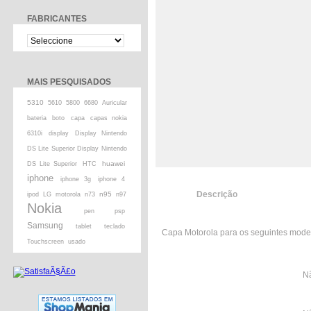
FABRICANTES
MAIS PESQUISADOS
5310
5610
5800
6680
Auricular
bateria
boto
capa
capas nokia
6310i
display
Display Nintendo
DS Lite Superior Display Nintendo
huawei
DS Lite Superior
HTC
iphone
iphone 3g
iphone 4
Descrição
n95
ipod
LG
motorola
n73
n97
Nokia
pen
psp
Samsung
tablet
teclado
Capa Motorola para os seguintes model
Touchscreen
usado
Nã