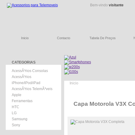
Bem-vindo
visitante
Inicio
Contacto
Tabela De Preços
CATEGORIAS
AcessÃ³rios Consolas
AcessÃ³rios
iPhone/iPod/iPad
Inicio
AcessÃ³rios TelemÃ³veis
Apple
Ferramentas
Capa Motorola V3X C
HTC
LG
Samsung
Sony