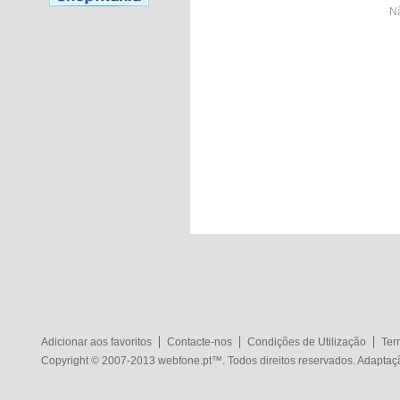
Nã
Adicionar aos favoritos
Contacte-nos
Condições de Utilização
Ter
Copyright © 2007-2013
webfone.pt
™. Todos direitos reservados. Adapta