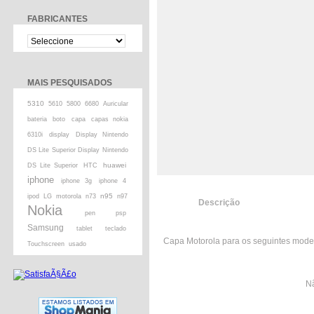
FABRICANTES
MAIS PESQUISADOS
5310
5610
5800
6680
Auricular
bateria
boto
capa
capas nokia
6310i
display
Display Nintendo
DS Lite Superior Display Nintendo
huawei
DS Lite Superior
HTC
iphone
iphone 3g
iphone 4
n95
ipod
LG
motorola
n73
n97
Descrição
Nokia
pen
psp
Samsung
tablet
teclado
Capa Motorola para os seguintes modelo
Touchscreen
usado
Nã