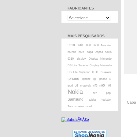
FABRICANTES
MAIS PESQUISADOS
5310
5610
5800
6680
Auricular
bateria
boto
capa
capas nokia
6310i
display
Display Nintendo
DS Lite Superior Display Nintendo
huawei
DS Lite Superior
HTC
iphone
iphone 3g
iphone 4
n95
ipod
LG
motorola
n73
n97
Nokia
pen
psp
Samsung
tablet
teclado
Capa 
Touchscreen
usado