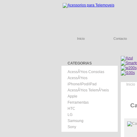
Inicio
Contacto
CATEGORIAS
AcessÃ³rios Consolas
AcessÃ³rios
iPhone/iPod/iPad
Inicio
AcessÃ³rios TelemÃ³veis
Apple
Ferramentas
Ca
HTC
LG
Samsung
Sony