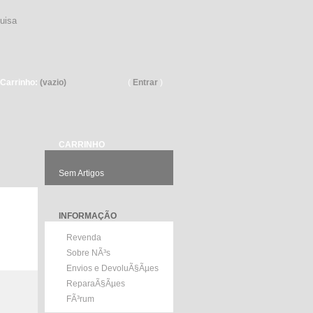
Pesquisar
Carrinho:
(vazio)
(
Entrar
)
CARRINHO
Sem Artigos
INFORMAÇÃO
Revenda
Sobre NÃ³s
Envios e DevoluÃ§Ãµes
ReparaÃ§Ãµes
FÃ³rum