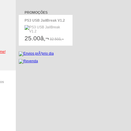
PROMOÇÕES
PS3 USB JailBreak V1.2
25.00â‚¬
32.50â‚¬
-me!
dos