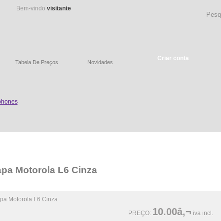
Bem-vindo
visitante
Criar conta
Tabela De Preços
Novidades
pa Motorola L6 Cinza
10.00â‚¬
PREÇO:
iva incl.