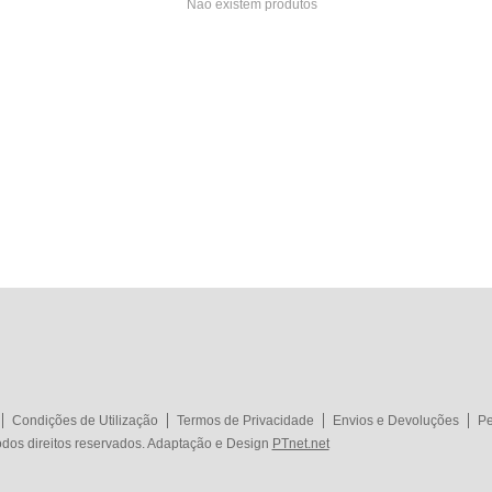
Não existem produtos
Condições de Utilização
Termos de Privacidade
Envios e Devoluções
Pe
dos direitos reservados. Adaptação e Design
PTnet.net