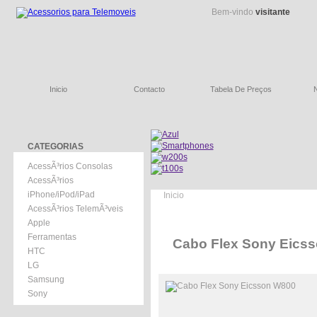
Bem-vindo
visitante
Inicio
Contacto
Tabela De Preços
CATEGORIAS
AcessÃ³rios Consolas
AcessÃ³rios
iPhone/iPod/iPad
Inicio
AcessÃ³rios TelemÃ³veis
Apple
Ferramentas
Cabo Flex Sony Eics
HTC
LG
Samsung
Sony