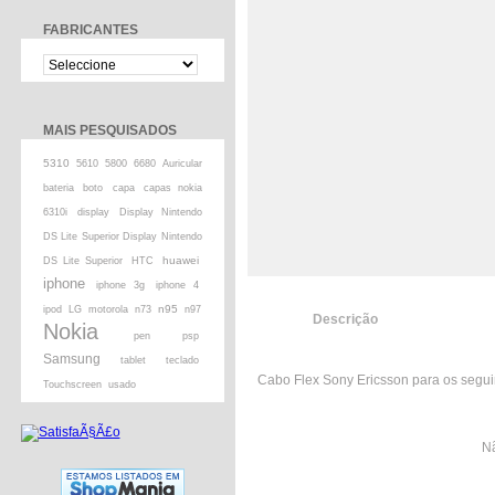
FABRICANTES
MAIS PESQUISADOS
5310
5610
5800
6680
Auricular
bateria
boto
capa
capas nokia
6310i
display
Display Nintendo
DS Lite Superior Display Nintendo
huawei
DS Lite Superior
HTC
iphone
iphone 3g
iphone 4
n95
ipod
LG
motorola
n73
n97
Descrição
Nokia
pen
psp
Samsung
tablet
teclado
Cabo Flex Sony Ericsson para os segui
Touchscreen
usado
Nã