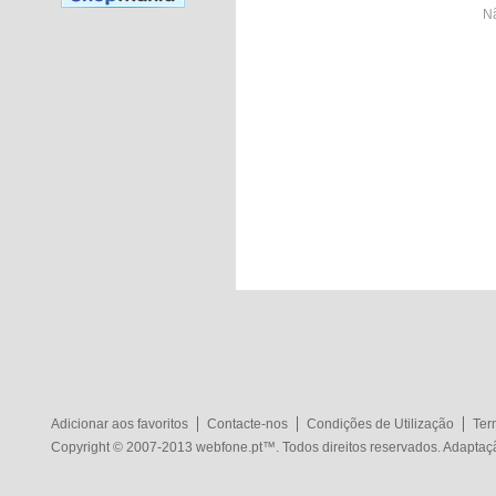
Nã
Adicionar aos favoritos
Contacte-nos
Condições de Utilização
Ter
Copyright © 2007-2013
webfone.pt
™. Todos direitos reservados. Adapta