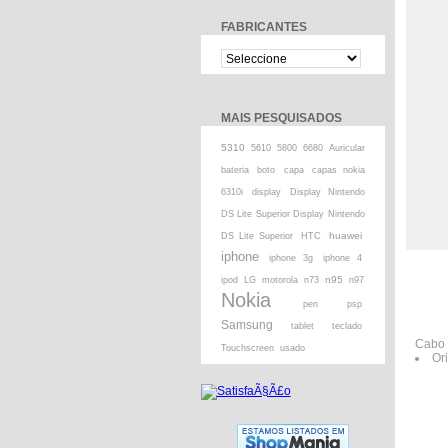
FABRICANTES
MAIS PESQUISADOS
5310
5610
5800
6680
Auricular
bateria
boto
capa
capas nokia
6310i
display
Display Nintendo
DS Lite Superior Display Nintendo
huawei
DS Lite Superior
HTC
iphone
iphone 3g
iphone 4
n95
ipod
LG
motorola
n73
n97
Nokia
pen
psp
Samsung
tablet
teclado
Cabo 
Touchscreen
usado
Ori