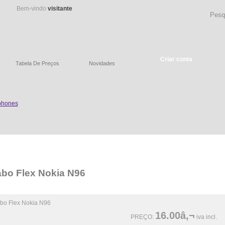
Bem-vindo
visitante
Criar conta
Tabela De Preços
Novidades
bo Flex Nokia N96
16.00â‚¬
PREÇO:
iva incl.