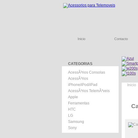
Inicio
Contacto
CATEGORIAS
AcessÃ³rios Consolas
AcessÃ³rios
iPhone/iPod/iPad
Inicio
AcessÃ³rios TelemÃ³veis
Apple
Ferramentas
Ca
HTC
LG
Samsung
Sony