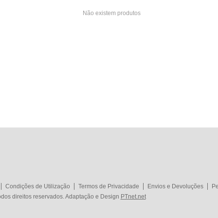
Não existem produtos
Condições de Utilização
Termos de Privacidade
Envios e Devoluções
Pe
dos direitos reservados. Adaptação e Design
PTnet.net