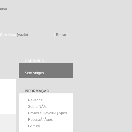
Pesquisar
Carrinho:
(vazio)
(
Entrar
)
CARRINHO
Sem Artigos
INFORMAÇÃO
Revenda
Sobre NÃ³s
Envios e DevoluÃ§Ãµes
ReparaÃ§Ãµes
FÃ³rum