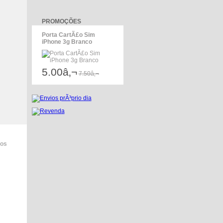
PROMOÇÕES
Porta CartÃ£o Sim
iPhone 3g Branco
5.00â‚¬
7.50â‚¬
dos