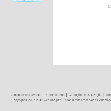
Nã
Adicionar aos favoritos
Contacte-nos
Condições de Utilização
Ter
Copyright © 2007-2013
webfone.pt
™. Todos direitos reservados. Adapta