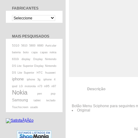
FABRICANTES
MAIS PESQUISADOS
5310
5610
5800
6680
Auricular
bateria
boto
capa
capas nokia
6310i
display
Display Nintendo
DS Lite Superior Display Nintendo
huawei
DS Lite Superior
HTC
iphone
iphone 3g
iphone 4
n95
ipod
LG
motorola
n73
n97
Descrição
Nokia
pen
psp
Samsung
tablet
teclado
Botão Menu Sciphone para seguintes mo
Touchscreen
usado
Original
Nã