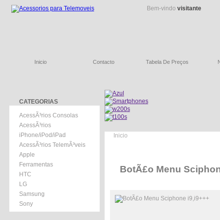
Bem-vindo
visitante
Inicio
Contacto
Tabela De Preços
CATEGORIAS
AcessÃ³rios Consolas
AcessÃ³rios
iPhone/iPod/iPad
Inicio
AcessÃ³rios TelemÃ³veis
Apple
Ferramentas
BotÃ£o Menu Sciphone
HTC
LG
Samsung
Sony