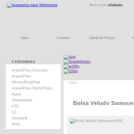
Bem-vindo
visitante
Inicio
Contacto
Tabela De Preços
CATEGORIAS
AcessÃ³rios Consolas
AcessÃ³rios
iPhone/iPod/iPad
Inicio
AcessÃ³rios TelemÃ³veis
Apple
Ferramentas
Bolsa Veludo Samsun
HTC
LG
Samsung
Sony