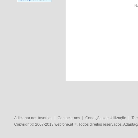
Nã
Adicionar aos favoritos
Contacte-nos
Condições de Utilização
Ter
Copyright © 2007-2013
webfone.pt
™. Todos direitos reservados. Adapta