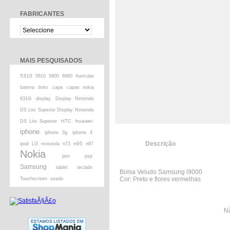
FABRICANTES
MAIS PESQUISADOS
5310
5610
5800
6680
Auricular
bateria
boto
capa
capas nokia
6310i
display
Display Nintendo
DS Lite Superior Display Nintendo
huawei
DS Lite Superior
HTC
iphone
iphone 3g
iphone 4
Descrição
n95
ipod
LG
motorola
n73
n97
Nokia
pen
psp
Samsung
tablet
teclado
Bolsa Veludo Samsung i9000
Cor: Preto e flores vermelhas
Touchscreen
usado
Nã