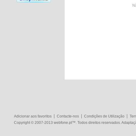
Nã
Adicionar aos favoritos
Contacte-nos
Condições de Utilização
Ter
Copyright © 2007-2013
webfone.pt
™. Todos direitos reservados. Adapta