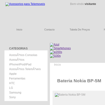
Bem-vindo
visitante
Inicio
Contacto
Tabela De Preços
CATEGORIAS
AcessÃ³rios Consolas
AcessÃ³rios
iPhone/iPod/iPad
Inicio
AcessÃ³rios TelemÃ³veis
Apple
Ferramentas
Bateria Nokia BP-5M
HTC
LG
Samsung
Sony