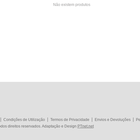
Não existem produtos
Condições de Utilização
Termos de Privacidade
Envios e Devoluções
Pe
dos direitos reservados. Adaptação e Design
PTnet.net