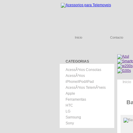
Inicio
Contacto
CATEGORIAS
AcessÃ³rios Consolas
AcessÃ³rios
iPhone/iPod/iPad
Inicio
AcessÃ³rios TelemÃ³veis
Apple
Ferramentas
Ba
HTC
LG
Samsung
Sony