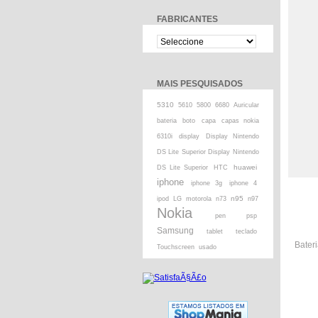
FABRICANTES
MAIS PESQUISADOS
5310
5610
5800
6680
Auricular
bateria
boto
capa
capas nokia
6310i
display
Display Nintendo
DS Lite Superior Display Nintendo
huawei
DS Lite Superior
HTC
iphone
iphone 3g
iphone 4
n95
ipod
LG
motorola
n73
n97
Nokia
pen
psp
Samsung
tablet
teclado
Bater
Touchscreen
usado