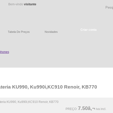
Bem-vindo
visitante
Criar conta
Tabela De Preços
Novidades
teria KU990, Ku990i,KC910 Renoir, KB770
7.50â‚¬
PREÇO:
iva incl.