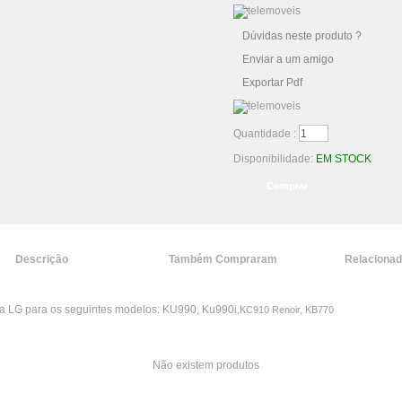
Dúvidas neste produto ?
Enviar a um amigo
Exportar Pdf
Quantidade :
Disponibilidade:
EM STOCK
Descrição
Também Compraram
Relaciona
ia LG para os seguintes modelos: KU990, Ku990i,
KC910 Renoir, KB770
Não existem produtos