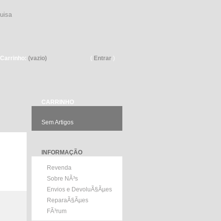
Pesquisar
Carrinho:
(vazio)
(
Entrar
)
CARRINHO
Sem Artigos
INFORMAÇÃO
Revenda
Sobre NÃ³s
Envios e DevoluÃ§Ãµes
ReparaÃ§Ãµes
FÃ³rum