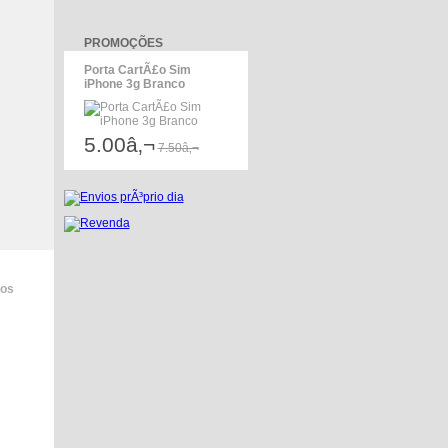
PROMOÇÕES
Porta CartÃ£o Sim
iPhone 3g Branco
5.00â‚¬
7.50â‚¬
dos