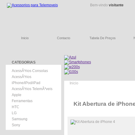
Bem-vindo
visitante
Inicio
Contacto
Tabela De Preços
CATEGORIAS
AcessÃ³rios Consolas
AcessÃ³rios
iPhone/iPod/iPad
Inicio
AcessÃ³rios TelemÃ³veis
Apple
Ferramentas
Kit Abertura de iPhone
HTC
LG
Samsung
Sony