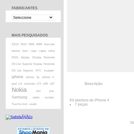
FABRICANTES
MAIS PESQUISADOS
5310
5610
5800
6680
Auricular
bateria
boto
capa
capas nokia
6310i
display
Display Nintendo
DS Lite Superior Display Nintendo
huawei
DS Lite Superior
HTC
iphone
iphone 3g
iphone 4
Descrição
n95
ipod
LG
motorola
n73
n97
Nokia
pen
psp
Samsung
tablet
teclado
Kit abertura de iPhone 4
7 peças
Touchscreen
usado
Nã