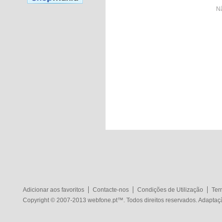
Nã
Adicionar aos favoritos
Contacte-nos
Condições de Utilização
Ter
Copyright © 2007-2013
webfone.pt
™. Todos direitos reservados. Adapta