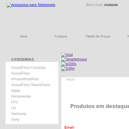
Bem-vindo
visitante
Inicio
Contacto
Tabela De Preços
CATEGORIAS
AcessÃ³rios Consolas
AcessÃ³rios
iPhone/iPod/iPad
Inicio
AcessÃ³rios TelemÃ³veis
Apple
Ferramentas
HTC
Produtos em destaqu
LG
Samsung
Sony
Error!