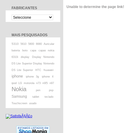
Unable to determine the page link!
FABRICANTES
MAIS PESQUISADOS
5310
5610
5800
6680
Auricular
bateria
boto
capa
capas nokia
6310i
display
Display Nintendo
DS Lite Superior Display Nintendo
huawei
DS Lite Superior
HTC
iphone
iphone 3g
iphone 4
n95
ipod
LG
motorola
n73
n97
Nokia
pen
psp
Samsung
tablet
teclado
Touchscreen
usado