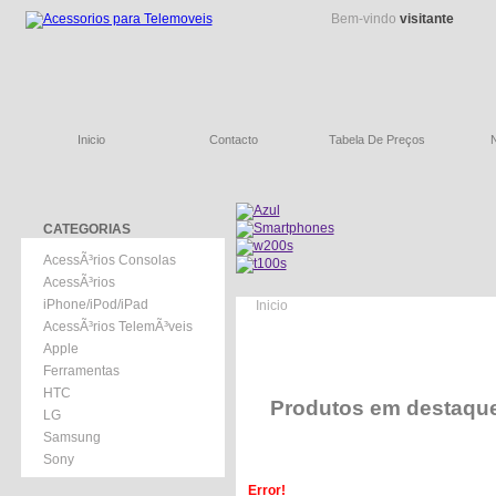
Bem-vindo
visitante
Inicio
Contacto
Tabela De Preços
CATEGORIAS
AcessÃ³rios Consolas
AcessÃ³rios
iPhone/iPod/iPad
Inicio
AcessÃ³rios TelemÃ³veis
Apple
Ferramentas
HTC
Produtos em destaqu
LG
Samsung
Sony
Error!