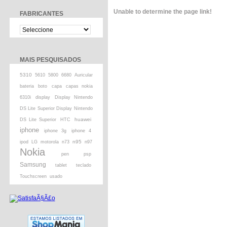
Unable to determine the page link!
FABRICANTES
MAIS PESQUISADOS
5310
5610
5800
6680
Auricular
bateria
boto
capa
capas nokia
6310i
display
Display Nintendo
DS Lite Superior Display Nintendo
huawei
DS Lite Superior
HTC
iphone
iphone 3g
iphone 4
n95
ipod
LG
motorola
n73
n97
Nokia
pen
psp
Samsung
tablet
teclado
Touchscreen
usado