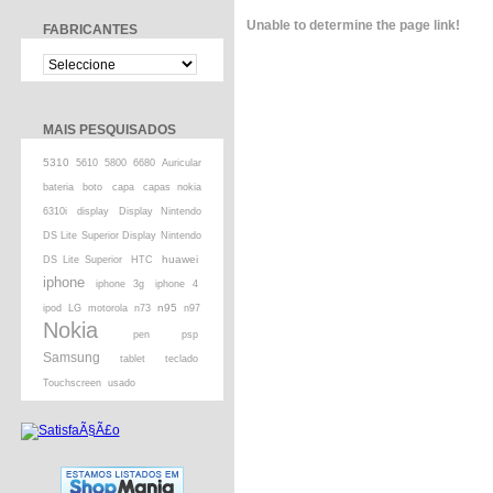
Unable to determine the page link!
FABRICANTES
MAIS PESQUISADOS
5310
5610
5800
6680
Auricular
bateria
boto
capa
capas nokia
6310i
display
Display Nintendo
DS Lite Superior Display Nintendo
huawei
DS Lite Superior
HTC
iphone
iphone 3g
iphone 4
n95
ipod
LG
motorola
n73
n97
Nokia
pen
psp
Samsung
tablet
teclado
Touchscreen
usado