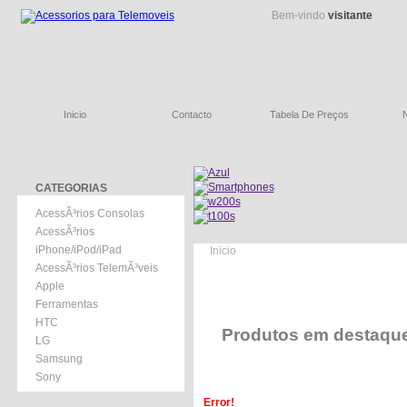
Bem-vindo
visitante
Inicio
Contacto
Tabela De Preços
CATEGORIAS
AcessÃ³rios Consolas
AcessÃ³rios
iPhone/iPod/iPad
Inicio
AcessÃ³rios TelemÃ³veis
Apple
Ferramentas
HTC
Produtos em destaqu
LG
Samsung
Sony
Error!