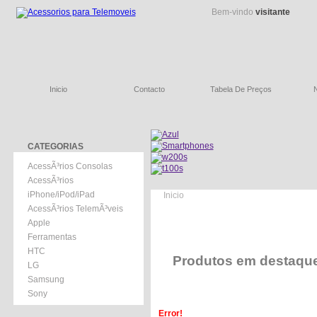
Bem-vindo
visitante
Inicio
Contacto
Tabela De Preços
CATEGORIAS
AcessÃ³rios Consolas
AcessÃ³rios
iPhone/iPod/iPad
Inicio
AcessÃ³rios TelemÃ³veis
Apple
Ferramentas
HTC
Produtos em destaqu
LG
Samsung
Sony
Error!