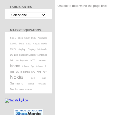
Unable to determine the page link!
FABRICANTES
MAIS PESQUISADOS
5310
5610
5800
6680
Auricular
bateria
boto
capa
capas nokia
6310i
display
Display Nintendo
DS Lite Superior Display Nintendo
huawei
DS Lite Superior
HTC
iphone
iphone 3g
iphone 4
n95
ipod
LG
motorola
n73
n97
Nokia
pen
psp
Samsung
tablet
teclado
Touchscreen
usado