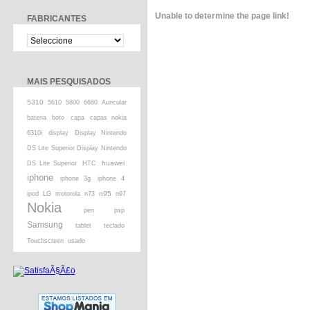
Unable to determine the page link!
FABRICANTES
MAIS PESQUISADOS
5310
5610
5800
6680
Auricular
bateria
boto
capa
capas nokia
6310i
display
Display Nintendo
DS Lite Superior Display Nintendo
huawei
DS Lite Superior
HTC
iphone
iphone 3g
iphone 4
n95
ipod
LG
motorola
n73
n97
Nokia
pen
psp
Samsung
tablet
teclado
Touchscreen
usado