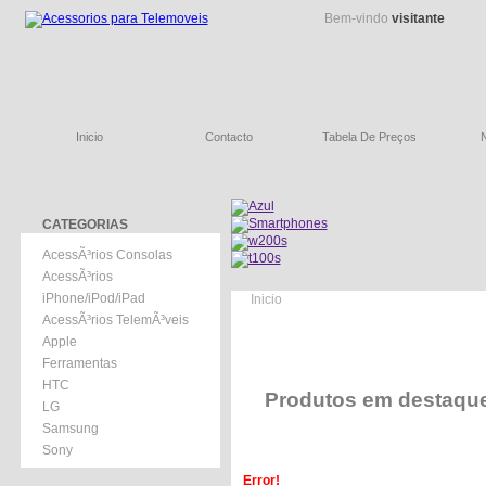
Bem-vindo
visitante
Inicio
Contacto
Tabela De Preços
CATEGORIAS
AcessÃ³rios Consolas
AcessÃ³rios
iPhone/iPod/iPad
Inicio
AcessÃ³rios TelemÃ³veis
Apple
Ferramentas
HTC
Produtos em destaqu
LG
Samsung
Sony
Error!